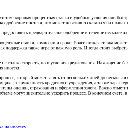
тетом: хорошая процентная ставка и удобные условия или быстр
а одобрение ипотеки, что может негативно сказаться на планах 
предоставить предварительное одобрение в течение нескольких 
центные ставки, комиссии и сроки. Более низкая ставка может
я поддержка также играют важную роль. Иногда стоит выбрать 
не только скорость, но и условия кредитования. Нахождение ба
ия ипотеки.
оцесс, который может занять от нескольких дней до нескольки
емщика, загруженность кредитного учреждения, а также характ
т этапы оценки, страхования и оформления залога. Важно отмет
ъеме могут значительно ускорить процесс. В конечном счете, в 
ке на ипотеку