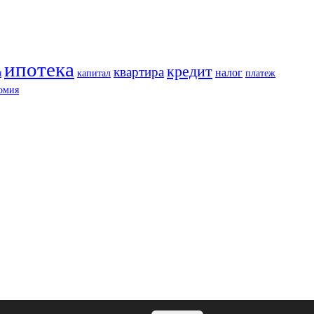
ипотека
кредит
квартира
налог
я
капитал
платеж
омия