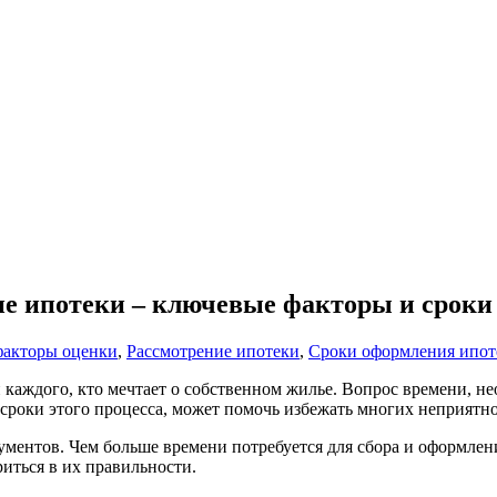
е ипотеки – ключевые факторы и сроки
акторы оценки
,
Рассмотрение ипотеки
,
Сроки оформления ипот
аждого, кто мечтает о собственном жилье. Вопрос времени, нео
сроки этого процесса, может помочь избежать многих неприятно
ументов. Чем больше времени потребуется для сбора и оформлени
иться в их правильности.