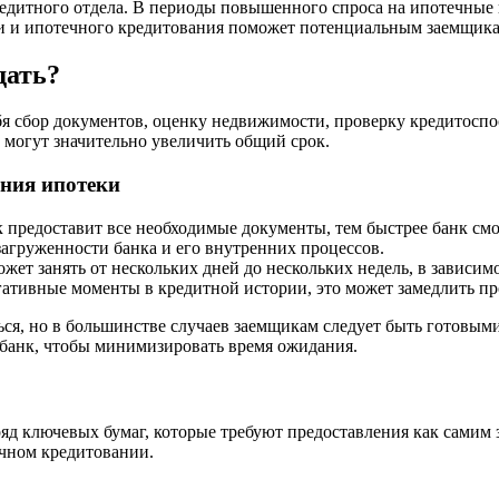
редитного отдела. В периоды повышенного спроса на ипотечные 
 и ипотечного кредитования поможет потенциальным заемщикам
дать?
 сбор документов, оценку недвижимости, проверку кредитоспос
в могут значительно увеличить общий срок.
ния ипотеки
предоставит все необходимые документы, тем быстрее банк смож
загруженности банка и его внутренних процессов.
жет занять от нескольких дней до нескольких недель, в зависим
гативные моменты в кредитной истории, это может замедлить пр
ся, но в большинстве случаев заемщикам следует быть готовыми 
банк, чтобы минимизировать время ожидания.
яд ключевых бумаг, которые требуют предоставления как самим
ечном кредитовании.