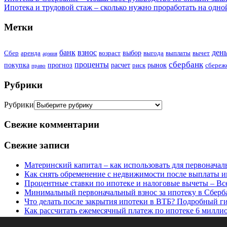
Ипотека и трудовой стаж – сколько нужно проработать на одно
Метки
банк
взнос
ден
выбор
Сбер
аренда
возраст
выгода
выплаты
вычет
армия
сбербанк
проценты
покупка
прогноз
расчет
рынок
риск
сбереж
право
Рубрики
Рубрики
Свежие комментарии
Свежие записи
Материнский капитал – как использовать для первоначал
Как снять обременение с недвижимости после выплаты и
Процентные ставки по ипотеке и налоговые вычеты – Все
Минимальный первоначальный взнос за ипотеку в Сбербан
Что делать после закрытия ипотеки в ВТБ? Подробный г
Как рассчитать ежемесячный платеж по ипотеке 6 миллио