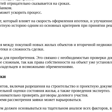
ей отрицательно сказывается на сроках.
банком.
может ускорить процесс.
т, который влияет на скорость оформления ипотеки, и улучшение
дитную историю одним из основных критериев при принятии реш
я между покупкой новых жилых объектов и вторичной недвижим
теки и сложность сделки.
ы для приобретения. Это связано с необходимостью проверки до
е сложным, так как права собственности на объект уже установ
 владельцев и возможными обременениями.
лки
нтов, включая разрешения на строительство и проектную докум
льной оценки состояния жилья, а также проведения экспертиз.
нимательно проверять договоры долевого участия.
ремя рассмотрения заявки может варьироваться.
м должен основываться на тщательном анализе всех факторов, 