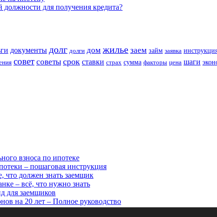
й должности для получения кредита?
долг
жилье
дом
заем
ьги
документы
займ
инструкци
долги
заявка
совет
срок
советы
ставки
шаги
сумма
экон
ения
страх
факторы
цена
ьного взноса по ипотеке
потеки – пошаговая инструкция
, что должен знать заемщик
ке – всё, что нужно знать
ид для заемщиков
нов на 20 лет – Полное руководство