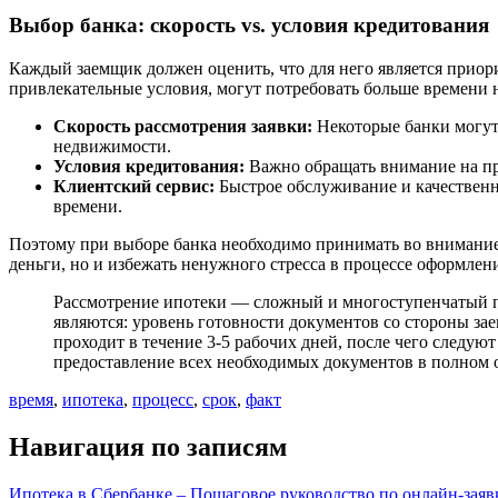
Выбор банка: скорость vs. условия кредитования
Каждый заемщик должен оценить, что для него является приори
привлекательные условия, могут потребовать больше времени н
Скорость рассмотрения заявки:
Некоторые банки могут 
недвижимости.
Условия кредитования:
Важно обращать внимание на про
Клиентский сервис:
Быстрое обслуживание и качественна
времени.
Поэтому при выборе банка необходимо принимать во внимание 
деньги, но и избежать ненужного стресса в процессе оформлен
Рассмотрение ипотеки — сложный и многоступенчатый пр
являются: уровень готовности документов со стороны за
проходит в течение 3-5 рабочих дней, после чего следую
предоставление всех необходимых документов в полном об
время
,
ипотека
,
процесс
,
срок
,
факт
Навигация по записям
Ипотека в Сбербанке – Пошаговое руководство по онлайн-заяв