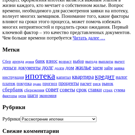
жизни каждого, кто мечтает о собственном жилье. Вопрос
времени, необходимого для рассмотрения заявки на ипотеку,
волнует многих заемщиков. Понимание того, какие факторы
влияют на сроки этого процесса, может помочь избежать
многих неприятностей и продлить сроки ожидания. Первый
ключевой фактор – это качество представленных документов.
Чем больше времени потребуется
Читать далее …
Метки
банк
взнос
выбор
Сбер
аренда
возраст
выгода
выплаты
вычет
армия
долг
жилье
дом
заем
деньги
документы
займ
долги
заявка
ипотека
кредит
квартира
налог
инструкция
капитал
проценты
платеж
покупка
прогноз
расчет
рынок
риск
право
совет
срок
сбербанк
советы
ставки
сумма
сбережения
страх
шаги
экономия
факторы
цена
Рубрики
Рубрики
Свежие комментарии