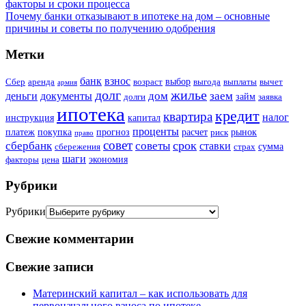
факторы и сроки процесса
Почему банки отказывают в ипотеке на дом – основные
причины и советы по получению одобрения
Метки
банк
взнос
выбор
Сбер
аренда
возраст
выгода
выплаты
вычет
армия
долг
жилье
дом
заем
деньги
документы
займ
долги
заявка
ипотека
кредит
квартира
налог
инструкция
капитал
проценты
платеж
покупка
прогноз
расчет
рынок
риск
право
совет
срок
сбербанк
советы
ставки
сумма
сбережения
страх
шаги
экономия
факторы
цена
Рубрики
Рубрики
Свежие комментарии
Свежие записи
Материнский капитал – как использовать для
первоначального взноса по ипотеке