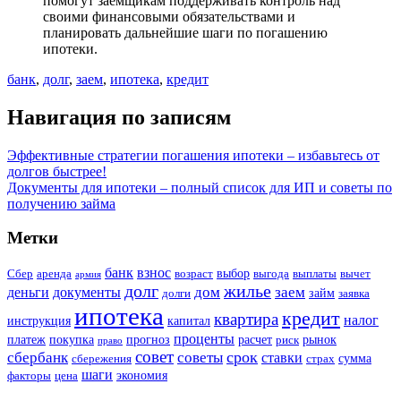
помогут заемщикам поддерживать контроль над
своими финансовыми обязательствами и
планировать дальнейшие шаги по погашению
ипотеки.
банк
,
долг
,
заем
,
ипотека
,
кредит
Навигация по записям
Эффективные стратегии погашения ипотеки – избавьтесь от
долгов быстрее!
Документы для ипотеки – полный список для ИП и советы по
получению займа
Метки
банк
взнос
выбор
Сбер
аренда
возраст
выгода
выплаты
вычет
армия
долг
жилье
дом
заем
деньги
документы
займ
долги
заявка
ипотека
кредит
квартира
налог
инструкция
капитал
проценты
платеж
покупка
прогноз
расчет
рынок
риск
право
совет
срок
сбербанк
советы
ставки
сумма
сбережения
страх
шаги
экономия
факторы
цена