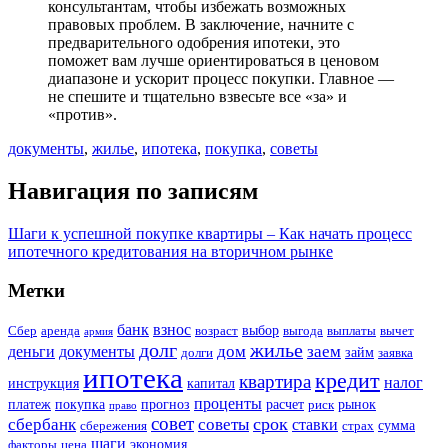
консультантам, чтобы избежать возможных
правовых проблем. В заключение, начните с
предварительного одобрения ипотеки, это
поможет вам лучше ориентироваться в ценовом
диапазоне и ускорит процесс покупки. Главное —
не спешите и тщательно взвесьте все «за» и
«против».
документы
,
жилье
,
ипотека
,
покупка
,
советы
Навигация по записям
Шаги к успешной покупке квартиры – Как начать процесс
ипотечного кредитования на вторичном рынке
Метки
банк
взнос
выбор
Сбер
аренда
возраст
выгода
выплаты
вычет
армия
долг
жилье
дом
заем
деньги
документы
займ
долги
заявка
ипотека
кредит
квартира
налог
инструкция
капитал
проценты
платеж
покупка
прогноз
расчет
рынок
риск
право
совет
срок
сбербанк
советы
ставки
сумма
сбережения
страх
шаги
экономия
факторы
цена