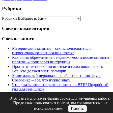
Рубрики
Рубрики
Свежие комментарии
Свежие записи
Материнский капитал – как использовать для
первоначального взноса по ипотеке
Как снять обременение с недвижимости после выплаты
ипотеки – пошаговая инструкция
Процентные ставки по ипотеке и налоговые вычеты –
Все, что должен знать заемщик
Минимальный первоначальный взнос за ипотеку в
Сбербанке – всё, что нужно знать
Что делать после закрытия ипотеки в ВТБ? Подробный
гид для заемщиков
Как рассчитать ежемесячный платеж по ипотеке 6
Этот сайт использует файлы cookie для улучшения работы.
миллионов на 20 лет – Полное руководство
Продолжая пользоваться сайтом, вы соглашаетесь с их
Copyright © Д
Home Loan
. All Rights Reserved.
использованием.
Принять
Clean Business от
Catch Themes