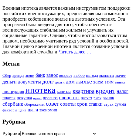
Военная ипотека является важным инструментом поддержки
российских военнослужащих, предоставляя им возможность
приобрести собственное жилье на льготных условиях. Эта
программа была введена для того, чтобы обеспечить
военнослужащих стабильным жильем и улучшить их
социальные гарантии. Однако, чтобы воспользоваться этим
правом, необходимо учитывать ряд условий и особенностей.
Главной целью военной ипотеки является создание условий
для комфортной службы и
Читать далее …
Метки
банк
взнос
выбор
Сбер
аренда
возраст
выгода
выплаты
вычет
армия
долг
жилье
дом
заем
деньги
документы
займ
долги
заявка
ипотека
кредит
квартира
налог
инструкция
капитал
проценты
платеж
покупка
прогноз
расчет
рынок
риск
право
совет
срок
сбербанк
советы
ставки
сумма
сбережения
страх
шаги
экономия
факторы
цена
Рубрики
Рубрики