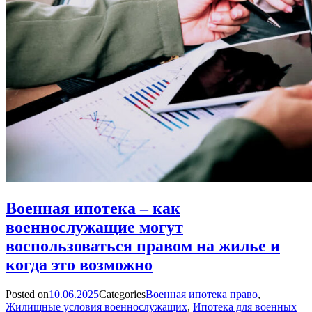
Военная ипотека – как
военнослужащие могут
воспользоваться правом на жилье и
когда это возможно
Posted on
10.06.2025
Categories
Военная ипотека право
,
Жилищные условия военнослужащих
,
Ипотека для военных