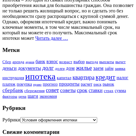
приобретения жилья для большинства граждан. Она позволяет
не только решить жилищный вопрос, но и сделать это без
необходимости сразу распрощаться с крупной суммой денег.
Однако, оформляя ипотечный кредит, важно понимать
ключевые моменты, в том числе максимальный срок, на
который вы можете его получить. Максимальный срок
ипотеки может
Читать далее …
Метки
банк
взнос
выбор
Сбер
аренда
возраст
выгода
выплаты
вычет
армия
долг
жилье
дом
заем
деньги
документы
займ
долги
заявка
ипотека
кредит
квартира
налог
инструкция
капитал
проценты
платеж
покупка
прогноз
расчет
рынок
риск
право
совет
срок
сбербанк
советы
ставки
сумма
сбережения
страх
шаги
экономия
факторы
цена
Рубрики
Рубрики
Свежие комментарии