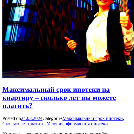
Максимальный срок ипотеки на
квартиру – сколько лет вы можете
платить?
Posted on
24.08.2024
Categories
Максимальный срок ипотеки
,
Сколько лет платить
,
Условия оформления ипотеки
Ипотека – это один из самых популярных способов