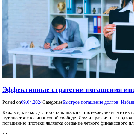
Эффективные стратегии погашения ипот
Posted on
09.04.2024
Categories
Быстрое погашение долгов
,
Избавь
Каждый, кто когда-либо сталкивался с ипотекой, знает, что вы
путешествие к финансовой свободе. Изучив различные подходы
погашению ипотеки является создание четкого финансового пл