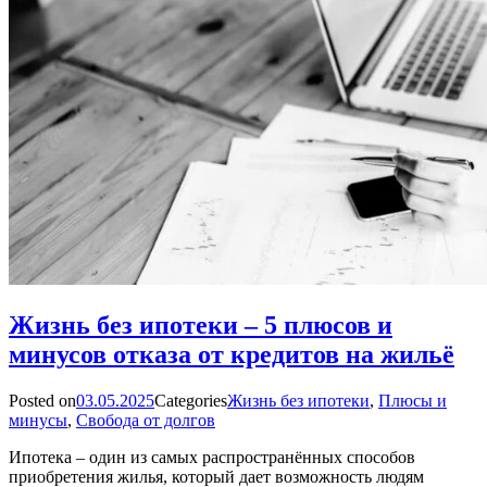
Жизнь без ипотеки – 5 плюсов и
минусов отказа от кредитов на жильё
Posted on
03.05.2025
Categories
Жизнь без ипотеки
,
Плюсы и
минусы
,
Свобода от долгов
Ипотека – один из самых распространённых способов
приобретения жилья, который дает возможность людям