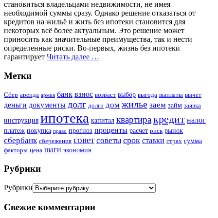
становиться владельцами недвижимости, не имея
необходимой суммы сразу. Однако решение отказаться от
кредитов на жильё и жить без ипотеки становится для
некоторых всё более актуальным. Это решение может
приносить как значительные преимущества, так и нести
определенные риски. Во-первых, жизнь без ипотеки
гарантирует
Читать далее …
Метки
банк
взнос
выбор
Сбер
аренда
возраст
выгода
выплаты
вычет
армия
долг
жилье
дом
заем
деньги
документы
займ
долги
заявка
ипотека
кредит
квартира
налог
инструкция
капитал
проценты
платеж
покупка
прогноз
расчет
рынок
риск
право
совет
срок
сбербанк
советы
ставки
сумма
сбережения
страх
шаги
экономия
факторы
цена
Рубрики
Рубрики
Свежие комментарии